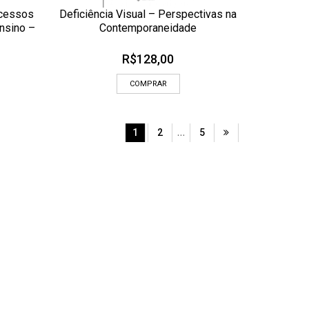
ocessos
Deficiência Visual – Perspectivas na
ADICIONAR AOS MEUS DESEJOS
ensino –
Contemporaneidade
 RÁPIDA
OLHADA RÁPIDA
R$
128,00
COMPRAR
…
1
2
5