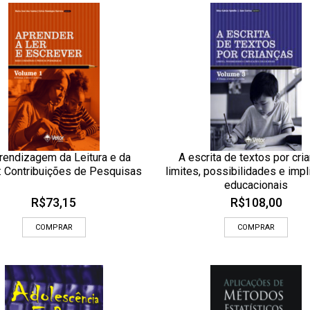
rendizagem da Leitura e da
A escrita de textos por cri
CIONAR AOS MEUS DESEJOS
ADICIONAR AOS MEUS DESEJOS
a: Contribuições de Pesquisas
limites, possibilidades e imp
OLHADA RÁPIDA
OLHADA
educacionais
R$
73,15
R$
108,00
COMPRAR
COMPRAR