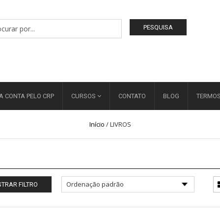
PESQUISA
A CONTA PELO CRP
CURSOS
CONTATO
BLOG
TERMOS
Início
/
LIVROS
TRAR FILTRO