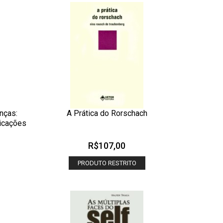
anças:
A Prática do Rorschach
ADICIONAR AOS MEUS DESEJOS
licações
 RÁPIDA
OLHADA RÁPIDA
R$
107,00
PRODUTO RESTRITO