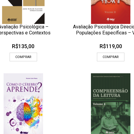
Avaliação Psicológica –
Avaliação Psicológica Direci
CIONAR AOS MEUS DESEJOS
ADICIONAR AOS MEUS DESEJOS
erspectivas e Contextos
Populações Específicas – 
OLHADA RÁPIDA
OLHADA
R$
135,00
R$
119,00
COMPRAR
COMPRAR