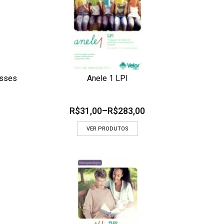
esses
Anele 1 LPI
ADICIONAR AOS MEUS DESEJOS
 RÁPIDA
OLHADA RÁPIDA
R$
31,00
–
R$
283,00
VER PRODUTOS