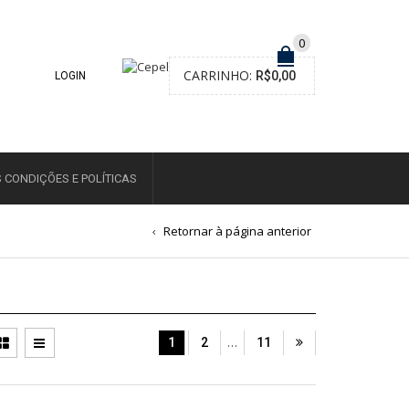
0
CARRINHO:
R$
0,00
LOGIN
 CONDIÇÕES E POLÍTICAS
Retornar à página anterior
…
1
2
11