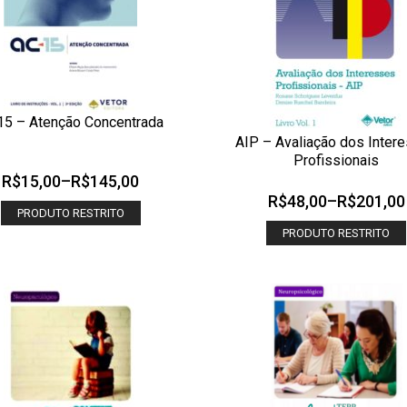
5 – Atenção Concentrada
CIONAR AOS MEUS DESEJOS
AIP – Avaliação dos Inter
OLHADA RÁPIDA
ADICIONAR AOS MEUS DESEJOS
Profissionais
OLHADA
R$
15,00
–
R$
145,00
R$
48,00
–
R$
201,00
PRODUTO RESTRITO
PRODUTO RESTRITO