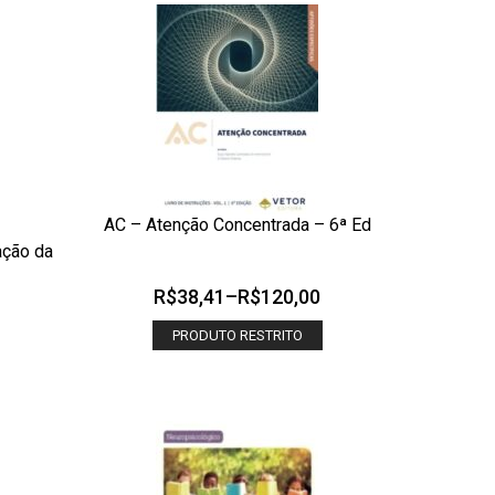
AC – Atenção Concentrada – 6ª Ed
ADICIONAR AOS MEUS DESEJOS
ação da
OLHADA RÁPIDA
 RÁPIDA
R$
38,41
–
R$
120,00
PRODUTO RESTRITO