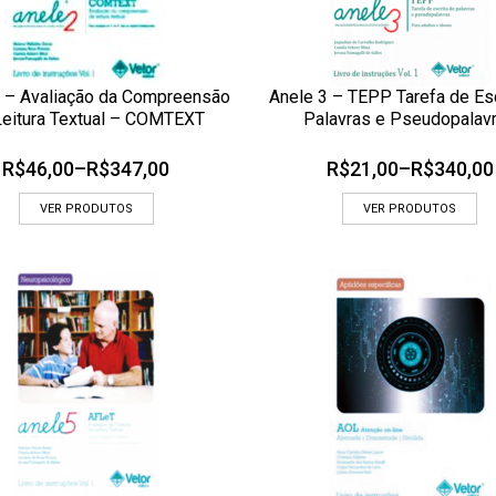
2 – Avaliação da Compreensão
Anele 3 – TEPP Tarefa de Esc
CIONAR AOS MEUS DESEJOS
ADICIONAR AOS MEUS DESEJOS
Leitura Textual – COMTEXT
Palavras e Pseudopalav
OLHADA RÁPIDA
OLHADA
R$
46,00
–
R$
347,00
R$
21,00
–
R$
340,00
VER PRODUTOS
VER PRODUTOS