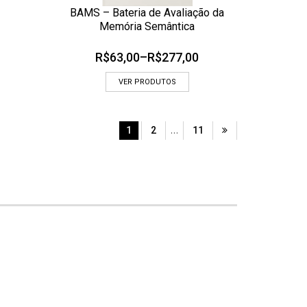
BAMS – Bateria de Avaliação da
ADICIONAR AOS MEUS DESEJOS
Memória Semântica
 RÁPIDA
OLHADA RÁPIDA
R$
63,00
–
R$
277,00
VER PRODUTOS
…
1
2
11