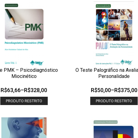
e PMK – Psicodiagnóstico
O Teste Palográfico na Avali
CIONAR AOS MEUS DESEJOS
ADICIONAR AOS MEUS DESEJOS
Miocinético
Personalidade
OLHADA RÁPIDA
OLHADA
R$
63,66
–
R$
328,00
R$
50,00
–
R$
375,00
PRODUTO RESTRITO
PRODUTO RESTRITO