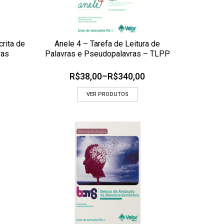
rita de
Anele 4 – Tarefa de Leitura de
ADICIONAR AOS MEUS DESEJOS
ras
Palavras e Pseudopalavras – TLPP
 RÁPIDA
OLHADA RÁPIDA
R$
38,00
–
R$
340,00
VER PRODUTOS