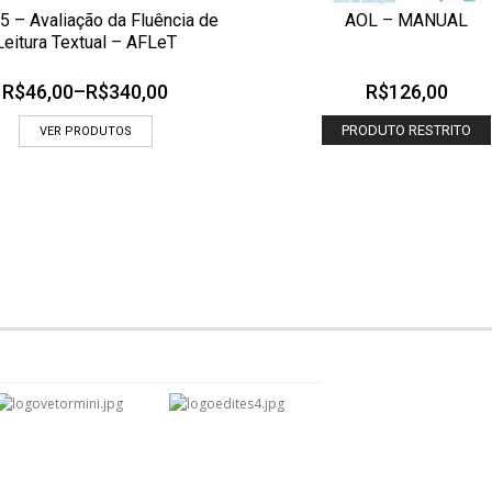
5 – Avaliação da Fluência de
AOL – MANUAL
CIONAR AOS MEUS DESEJOS
ADICIONAR AOS MEUS DESEJOS
Leitura Textual – AFLeT
OLHADA RÁPIDA
OLHADA
R$
46,00
–
R$
340,00
R$
126,00
PRODUTO RESTRITO
VER PRODUTOS