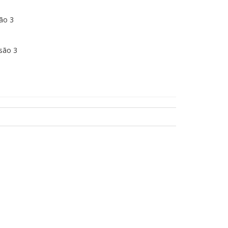
ão 3
são 3